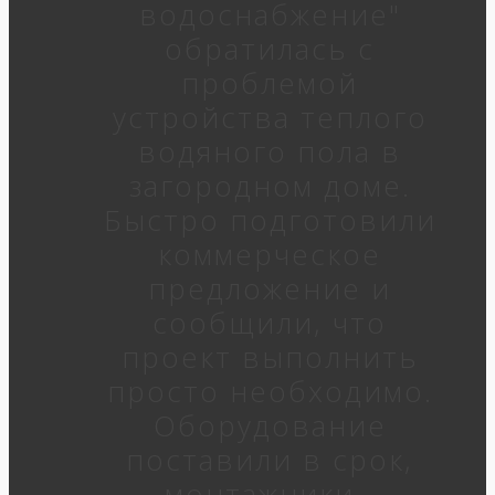
водоснабжение"
обратилась с
проблемой
устройства теплого
водяного пола в
загородном доме.
Быстро подготовили
коммерческое
предложение и
сообщили, что
проект выполнить
просто необходимо.
Оборудование
поставили в срок,
монтажники -