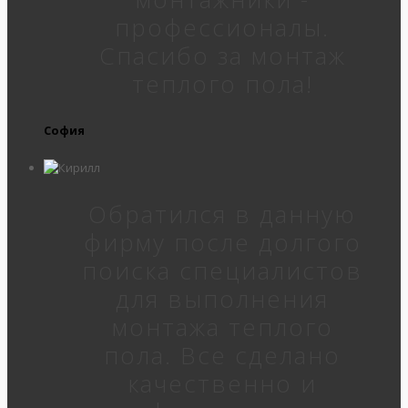
профессионалы.
Спасибо за монтаж
теплого пола!
София
Обратился в данную
фирму после долгого
поиска специалистов
для выполнения
монтажа теплого
пола. Все сделано
качественно и