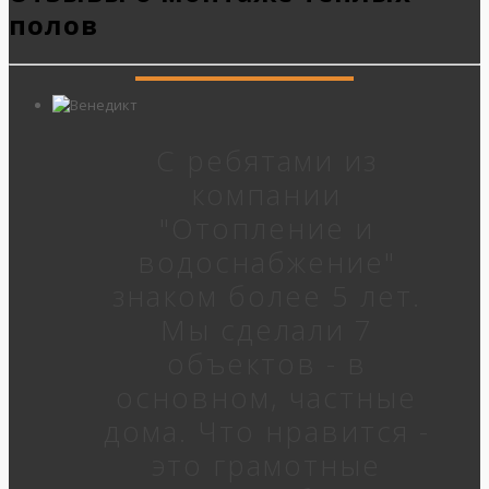
полов
С ребятами из
компании
"Отопление и
водоснабжение"
знаком более 5 лет.
Мы сделали 7
объектов - в
основном, частные
дома. Что нравится -
это грамотные