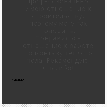
профессионально.
Имею отношение к
строительству,
поэтому могу так
говорить.
Понравилось
отношение к работе
по монтажу теплого
пола. Рекомендую.
Спасибо!
Кирилл