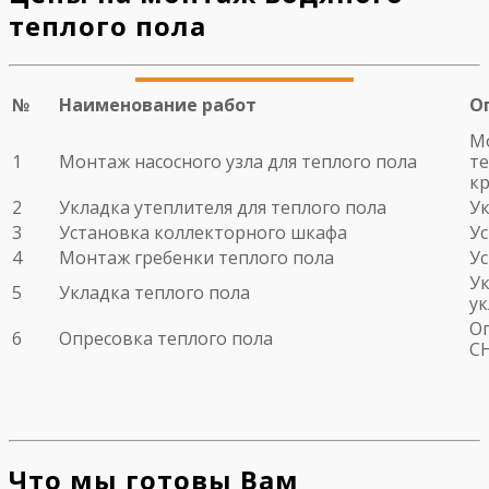
теплого пола
№
Наименование работ
О
Мо
1
Монтаж насосного узла для теплого пола
те
кр
2
Укладка утеплителя для теплого пола
Ук
3
Установка коллекторного шкафа
У
4
Монтаж гребенки теплого пола
У
Ук
5
Укладка теплого пола
у
Оп
6
Опресовка теплого пола
С
Что мы готовы Вам